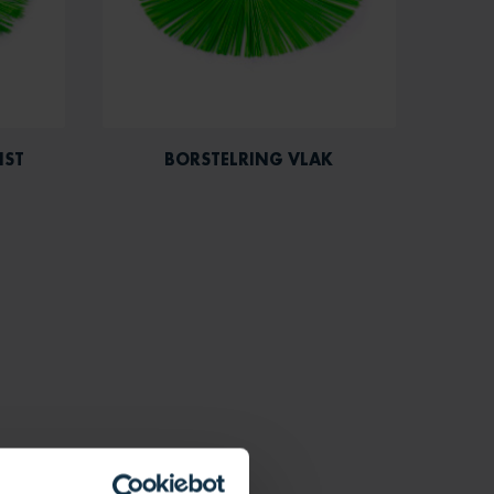
NST
BORSTELRING VLAK