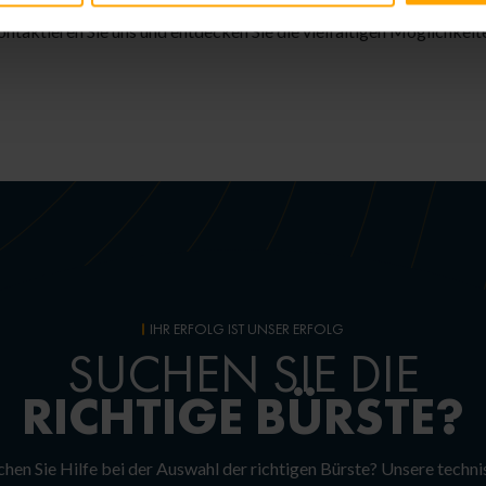
ar, sodass wir sie exakt auf Ihre speziellen Anforderungen und 
ntaktieren Sie uns und entdecken Sie die vielfältigen Möglichkeite
IHR ERFOLG IST UNSER ERFOLG
SUCHEN SIE DIE
RICHTIGE
BÜRSTE?
hen Sie Hilfe bei der Auswahl der richtigen Bürste? Unsere techn