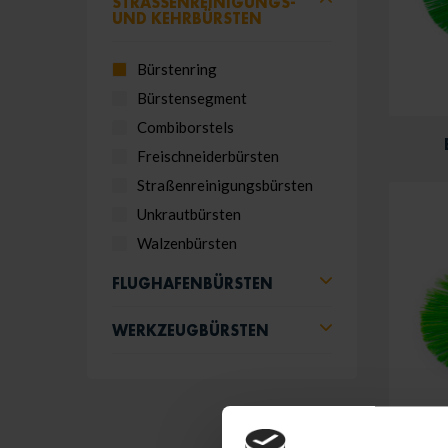
STRASSENREINIGUNGS- U
ND KEHRBÜRSTEN
Bürstenring
Bürstensegment
Combiborstels
Freischneiderbürsten
Straßenreinigungsbürsten
Unkrautbürsten
Walzenbürsten
FLUGHAFENBÜRSTEN
WERKZEUGBÜRSTEN