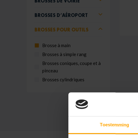
BROSSES DE VOIRIE
BROSSES D’AÉROPORT
BROSSES POUR OUTILS
Brosse à main
Brosses à simple rang
Brosses coniques, coupe et à
pinceau
Brosses cylindriques
Toestemming