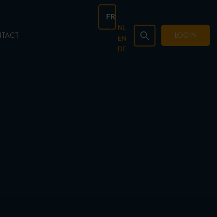
FR
NL
TACT
LOGIN
EN
DE