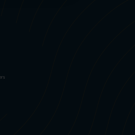
S
ers