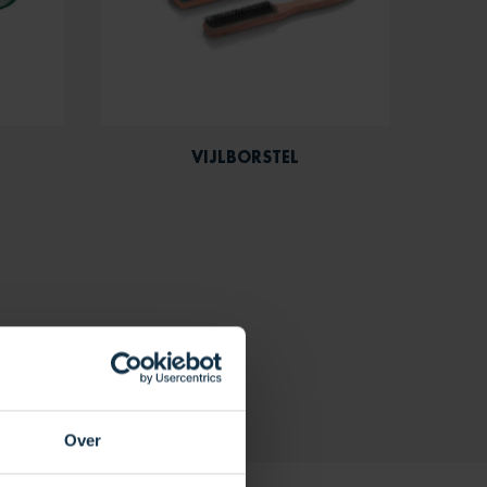
VIJLBORSTEL
Over