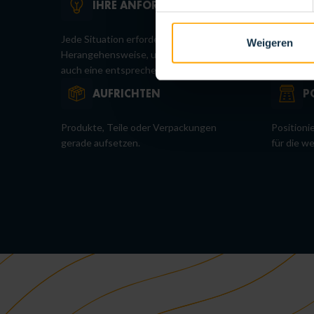
IHRE ANFORDERUNG
F
Jede Situation erfordert eine spezifische
Anbringe
Weigeren
Herangehensweise, und dazu gehört
auch eine entsprechende Bürste.
AUFRICHTEN
P
Produkte, Teile oder Verpackungen
Positioni
gerade aufsetzen.
für die w