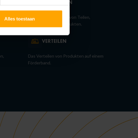
AUFNEHMEN
on
Sicheres Aufnehmen von Teilen,
Alles toestaan
er
Materialien oder Produkten.
VERTEILEN
en,
Das Verteilen von Produkten auf einem
Förderband.