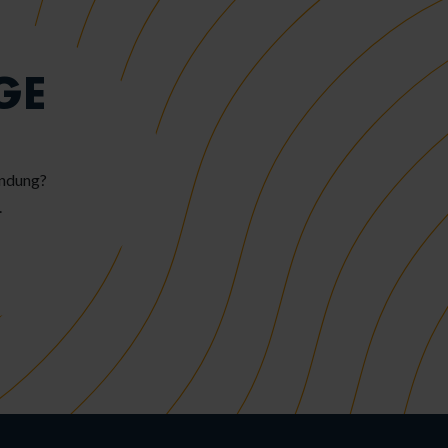
GE
endung?
.