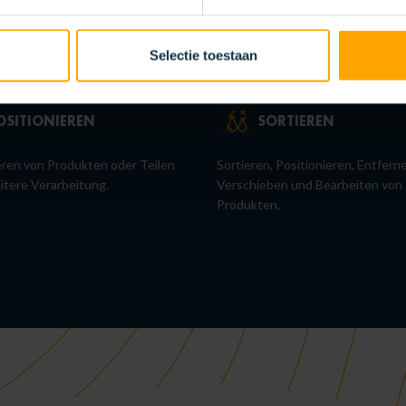
IXIEREN
EINFÜHREN
n von Teilen und Komponenten.
Positionierung und Platzierung v
Selectie toestaan
Produkten oder Materialien in ein
Produktionslinie.
OSITIONIEREN
SORTIEREN
eren von Produkten oder Teilen
Sortieren, Positionieren, Entfern
eitere Verarbeitung.
Verschieben und Bearbeiten von
Produkten.