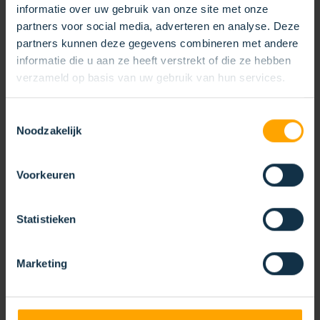
informatie over uw gebruik van onze site met onze
partners voor social media, adverteren en analyse. Deze
partners kunnen deze gegevens combineren met andere
informatie die u aan ze heeft verstrekt of die ze hebben
verzameld op basis van uw gebruik van hun services.
Toestemmingsselectie
Noodzakelijk
Voorkeuren
UNDERHÅLL
KOTI‑NORDHS ist auf der Underhåll‑Messe in
Statistieken
Göteborg vertreten, der führenden Veranstaltung für
industrielle Instandhaltung und Zuverlässigkeit.
Marketing
10/03/2026 - 13/03/2026
Göteborg
MEHR LESEN