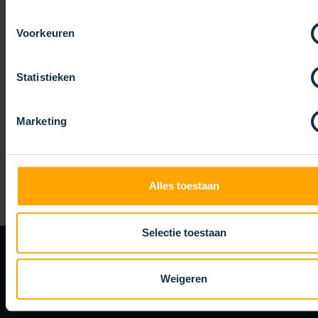
Voorkeuren
Statistieken
EINVERSTÄNDNIS
*
Marketing
Ich bin mit den
Datenschutzbestimmungen
einverstanden.
VERSAND
Alles toestaan
Selectie toestaan
KOTI
MIS NIETS VAN
Weigeren
Blijf op de hoogte van alle borstelactualiteiten