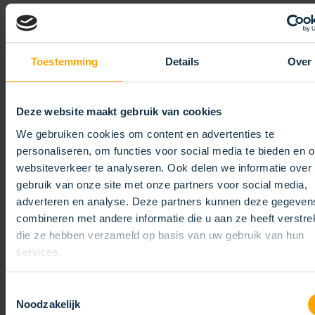
E-MAIL
*
Ihre E-Mail
Toestemming
Details
Over
Bestätigen Sie die E-Mail
TELEFOON
*
Deze website maakt gebruik van cookies
We gebruiken cookies om content en advertenties te
IHRE NACHRICHT ODER FRAGE
*
personaliseren, om functies voor social media te bieden en 
Lassen Sie uns wissen, was Sie beschäftigt. Haben Sie eine Frage
websiteverkeer te analyseren. Ook delen we informatie over
an uns? Stellen Sie sie uns einfach.
gebruik van onze site met onze partners voor social media,
adverteren en analyse. Deze partners kunnen deze gegeven
combineren met andere informatie die u aan ze heeft verstrek
die ze hebben verzameld op basis van uw gebruik van hun
services.
Toestemmingsselectie
Noodzakelijk