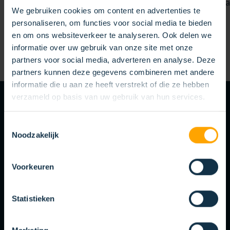
Für Ihre Herausforderung
Metal
We gebruiken cookies om content en advertenties te
personaliseren, om functies voor social media te bieden
en om ons websiteverkeer te analyseren. Ook delen we
informatie over uw gebruik van onze site met onze
partners voor social media, adverteren en analyse. Deze
partners kunnen deze gegevens combineren met andere
informatie die u aan ze heeft verstrekt of die ze hebben
verzameld op basis van uw gebruik van hun services.
KUNDENSPEZIFISCHE BÜRSTENLÖSUNGEN
PASST
PERSONALISIERUNG
Toestemmingsselectie
Noodzakelijk
AM BESTEN
Jedes Unternehmen steht vor einzigartigen
Voorkeuren
Herausforderungen. Wir setzen uns für Ihren Prozess ein,
indem wir Ihr gewünschtes Ergebnis berücksichtigen. So
Statistieken
liefern wir maßgeschneiderte Lösungen, die alle Ihre
Anforderungen erfüllen. Sprechen Sie uns einfach an.