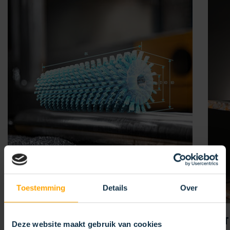
Toestemming
Details
Over
IHRE
BEWERBUNG
ENT
Deze website maakt gebruik van cookies