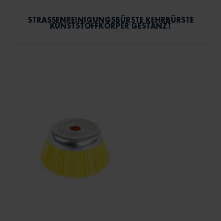
STRASSENREINIGUNGSBÜRSTE KEHRBÜRSTE K
UNSTSTOFFKÖRPER GESTANZT