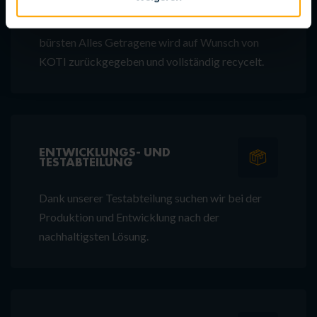
VON DER WIEGE ZUR WIEGE
bürsten Alles Getragene wird auf Wunsch von
KOTI zurückgegeben und vollständig recycelt.
ENTWICKLUNGS- UND
TESTABTEILUNG
Dank unserer Testabteilung suchen wir bei der
Produktion und Entwicklung nach der
nachhaltigsten Lösung.