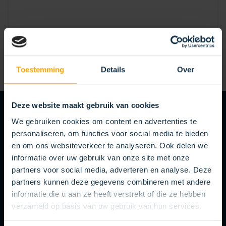
WALZENBÜRSTE
Toestemming
Details
Over
Deze website maakt gebruik van cookies
PRODUKTE
RELEVANTE
We gebruiken cookies om content en advertenties te
personaliseren, om functies voor social media te bieden
en om ons websiteverkeer te analyseren. Ook delen we
KOTI hat die gesamte Produktion im Haus, unterstützt von
informatie over uw gebruik van onze site met onze
einem modernen Maschinenpark. Dadurch können wir den
partners voor social media, adverteren en analyse. Deze
gesamten Prozess selbst verwalten, von der Beratung bis zur
partners kunnen deze gegevens combineren met andere
Nachbetreuung. So haben Sie immer direkten Kontakt zur
informatie die u aan ze heeft verstrekt of die ze hebben
Quelle, was schnelle Kommunikation, Flexibilität und
verzameld op basis van uw gebruik van hun services.
persönlichen Service gewährleistet. Wir denken gerne mit