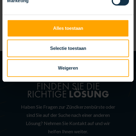
Marketing
Alles toestaan
HANDBÜRSTE
Selectie toestaan
Weigeren
IHR ERFOLG IST UNSER ERFOLG
FINDEN SIE DIE
LÖSUNG
RICHTIGE
Haben Sie Fragen zur Zündkerzenbürste oder
sind Sie auf der Suche nach einer anderen
Lösung?
Nehmen Sie Kontakt auf und wir
helfen Ihnen weiter.