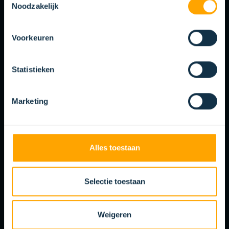
Finition esthétique des produits, des
Noodzakelijk
espaces et des ouvertures.
ISOLER
Voorkeuren
Contrôle du climat en empêchant la
chaleur ou le froid de s'échapper.
Statistieken
BARRAGE AUX RONGEURS
ET INSECTES
Marketing
Prévention des parasites et des insectes
par l'obturation des trous ou des
ouvertures.
CALFEUTRER
Alles toestaan
Repousse les courants d'air qui
Selectie toestaan
pénètrent par les interstices et les
ouvertures.
INSONORISATION
Weigeren