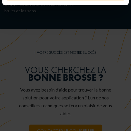
Couvrir les ouvertures et absorber les
bruits et les sons.
VOTRE SUCCÈS EST NOTRE SUCCÈS
VOUS CHERCHEZ LA
BONNE BROSSE ?
Vous avez besoin d’aide pour trouver la bonne
solution pour votre application ? L’un de nos
conseillers techniques se fera un plaisir de vous
aider.
CONTACTER LE CONSEILLER