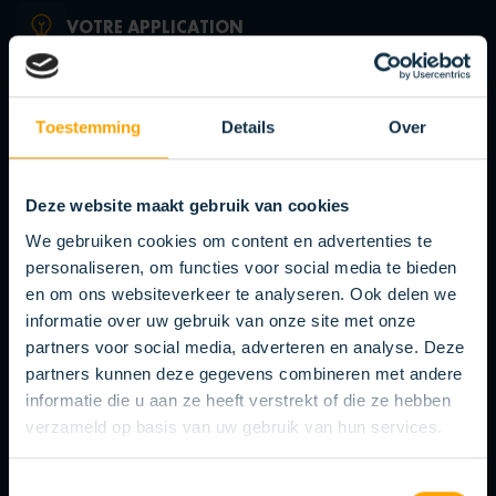
VOTRE APPLICATION
Chaque situation nécessite une
approche spécifique, et donc une brosse
Toestemming
Details
Over
appropriée.
OBSTRUER
Deze website maakt gebruik van cookies
Confinement efficace de la saleté et de
We gebruiken cookies om content en advertenties te
la poussière grâce à un criblage et à un
personaliseren, om functies voor social media te bieden
recouvrement stratégiques.
en om ons websiteverkeer te analyseren. Ook delen we
CALFEUTRER
informatie over uw gebruik van onze site met onze
partners voor social media, adverteren en analyse. Deze
Couvrir les ouvertures, les parties de
partners kunnen deze gegevens combineren met andere
machines, les (parties de) lignes de
informatie die u aan ze heeft verstrekt of die ze hebben
production et les zones.
verzameld op basis van uw gebruik van hun services.
FINITION ESTHÉTIQUE
Toestemmingsselectie