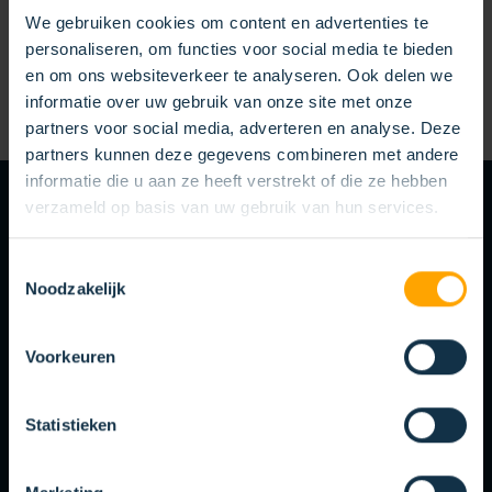
We gebruiken cookies om content en advertenties te
personaliseren, om functies voor social media te bieden
en om ons websiteverkeer te analyseren. Ook delen we
informatie over uw gebruik van onze site met onze
partners voor social media, adverteren en analyse. Deze
partners kunnen deze gegevens combineren met andere
informatie die u aan ze heeft verstrekt of die ze hebben
verzameld op basis van uw gebruik van hun services.
SOLUTIONS DE BROSSAGE SPÉCIFIQUES AUX CLIENTS
LE SUR MESURE
Toestemmingsselectie
EST IDÉAL
Noodzakelijk
Votre entreprise est unique et vos défis sont différents de
Voorkeuren
ceux des autres entreprises du secteur. C’est ce qui rend la
personnalisation si cruciale. Nous fournissons des solutions
personnalisées qui répondent à vos besoins spécifiques.
Statistieken
Prenez contact avec nous et découvrez les possibilités qui
s’offrent à vous.