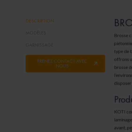
BRO
DESCRIPTION
MODÈLES
Brosse ci
piétonnie
GARNISSAGE
type de 
offrons u
PRENEZ CONTACT AVEC
NOUS
brosse de
l’enviro
disposer
Prod
KOTI con
laminage 
avant, pe