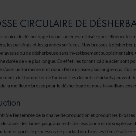
SSE CIRCULAIRE DE DÉSHERB
rculaire de désherbage torons acier est utilisée pour éliminer les 
rs, les parkings et les grandes surfaces. Nos brosses à désherber p
balayeuse ou de désherbeuse sans investissement supplémentaire. 
ne durée de vie plus longue. En effet, les torons câble acier sont 
 s’user uniformément et donc d’être utilisée plus longtemps. L’uti
nnement, de l’homme et de l’animal. Les déchets résiduels peuvent d
 de la meilleure brosse pour le désherbage et nous travaillons ens
uction
trôle l’ensemble de la chaîne de production et produit les brosses
de l’acier des lames jusqu’aux tests de résistance et de souplesse
ndant et après le processus de production. brosses Il en résulte de