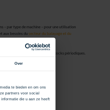
s – par type de machine – pour une utilisation
 et aux besoins du
secteur du balayage et du
provisionnement automatique des stocks périodiques.
s collectons les produits usagés.
Over
onomie de 15 à 20%.
nt le contrat établi entre nous.
as) ou sur place.
 media te bieden en om ons
ze partners voor social
nformatie die u aan ze heeft