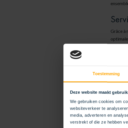
ensemble 
Serv
Grâce à n
optimale
nettoya
Gesti
bross
Toestemming
Indic
Bilan
Deze website maakt gebruik
Possi
We gebruiken cookies om cont
websiteverkeer te analyseren
media, adverteren en analys
verstrekt of die ze hebben v