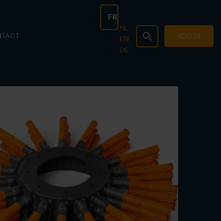
FR
NL
TACT
LOGIN
EN
DE