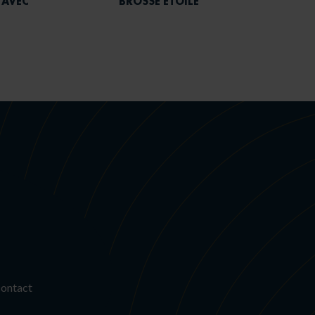
 AVEC
BROSSE ETOILE
contact