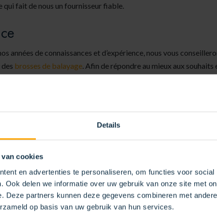
qui fait de nous un fournisseur fiable.
ice
os années de connaissances et d’expérience, nous vous conseilleron
 des
brosses de balayage
. Afin de répondre au mieux aux souhaits
ge
, nous nous concentrons sur des services solides, tels que :
on des stocks : les stocks sont toujours suffisants grâce au réap
es brosses Collecte des produits usagés : pas de mise au rebut, nou
Details
ateur d’usure : pour une utilisation optimale des brosses et une éc
 semestriel du stock: quantités brosses par type de machine et suiva
 van cookies
bilité d’une démonstration de brossage chez KOTI à Weert (Pays-B
ent en advertenties te personaliseren, om functies voor social
. Ook delen we informatie over uw gebruik van onze site met on
e. Deze partners kunnen deze gegevens combineren met andere i
erzameld op basis van uw gebruik van hun services.