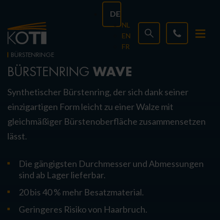
DE
NL
EN
FR
BÜRSTENRINGE
WAVE
BÜRSTENRING
Synthetischer Bürstenring, der sich dank seiner
einzigartigen Form leicht zu einer Walze mit
gleichmäßiger Bürstenoberfläche zusammensetzen
lässt.
Die gängigsten Durchmesser und Abmessungen
sind ab Lager lieferbar.
20 bis 40 % mehr Besatzmaterial.
Geringeres Risiko von Haarbruch.