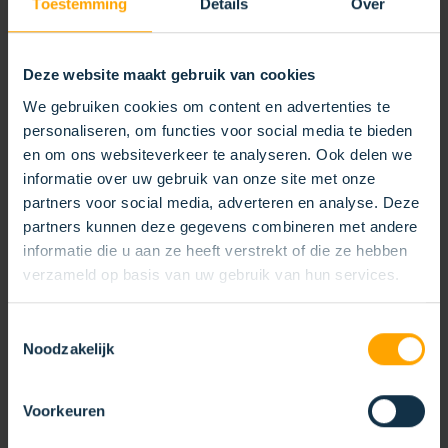
Toestemming
Details
Over
retourborstels herbezet en al het afval wordt
strikt gescheiden en gerecycled.
Zo verkleinen
we de afvalstroom
én de behoefte aan nieuwe
Deze website maakt gebruik van cookies
grondstoffen.
We gebruiken cookies om content en advertenties te
personaliseren, om functies voor social media te bieden
en om ons websiteverkeer te analyseren. Ook delen we
Uw voordeel
informatie over uw gebruik van onze site met onze
partners voor social media, adverteren en analyse. Deze
Minder afval en lagere milieubelasting
partners kunnen deze gegevens combineren met andere
Hergebruik van materialen
informatie die u aan ze heeft verstrekt of die ze hebben
vermindert grondstofwinning
verzameld op basis van uw gebruik van hun services.
Circulaire oplossingen die de
Toestemmingsselectie
levensduur verlengen
Noodzakelijk
Voorkeuren