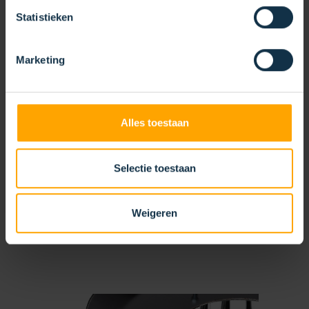
Statistieken
BORSTELS MET IMPACT
Marketing
DUURZAME PRODUCTEN UIT
EIGEN BEHEER
Alles toestaan
Wij blijven werken aan oplossingen die hoogwaardige
veegprestaties combineren met minimale milieubelasting.
Selectie toestaan
Dankzij technische innovatie, lokale productie en onze ISO
14001- én ISO 9001-certificering bieden we een
Weigeren
toekomstbestendig assortiment veeg- en onkruidborstels
voor professionals die duurzame keuzes willen maken.