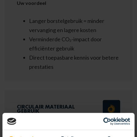
Uw voordeel
Langer borstelgebruik = minder
vervanging en lagere kosten
Verminderde CO₂-impact door
efficiënter gebruik
Direct toepasbare kennis voor betere
prestaties
CIRCULAIR MATERIAAL
GEBRUIK
Wij zetten sterk in op
circulaire processen
.
Restmaterialen worden vermalen en hergebruikt,