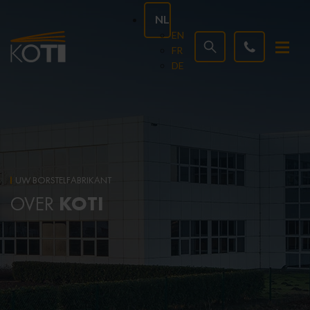
NL
EN
FR
DE
UW BORSTELFABRIKANT
KOTI
OVER