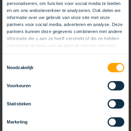
Bij de KOTI Group werken circa 900 medewerkers verspreid
personaliseren, om functies voor social media te bieden
over diverse vestigingen in Europa. Ons hoofdkantoor met
en om ons websiteverkeer te analyseren. Ook delen we
informatie over uw gebruik van onze site met onze
ontwikkel- en productiefaciliteiten bevindt zich in Weert
partners voor social media, adverteren en analyse. Deze
(Limburg, Nederland). Daarnaast maakt een aantal
partners kunnen deze gegevens combineren met andere
zelfstandige productievestigingen en verkoopkantoren de
informatie die u aan ze heeft verstrekt of die ze hebben
KOTI Group compleet. Bovendien heeft de KOTI Group
verzameld op basis van uw gebruik van hun services.
wereldwijd meerdere verkooppartners, waaronder in Zuid-
Amerika, het Midden-Oosten en Azië. Met onze
Toestemmingsselectie
verkooppartners bedienen wij snel en efficiënt alle KOTI-
Noodzakelijk
klanten wereldwijd.
Voorkeuren
Statistieken
Marketing