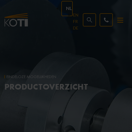
NL
EN
FR
DE
EINDELOZE MOGELIJKHEDEN
PRODUCTOVERZICHT