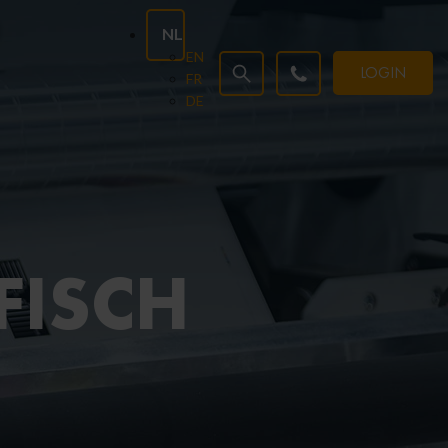
NL
EN
LOGIN
FR
DE
FISCH