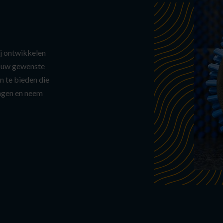
ij ontwikkelen
t uw gewenste
n te bieden die
ingen en neem