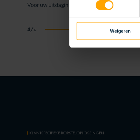
Voor uw uitdaging
Papier,
4/
6
Weigeren
KLANTSPECIFIEKE BORSTELOPLOSSINGEN