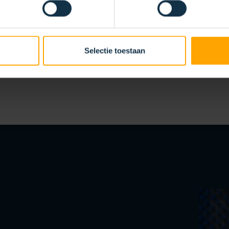
 grafisch en karton
Papier, grafisch en karton
Selectie toestaan