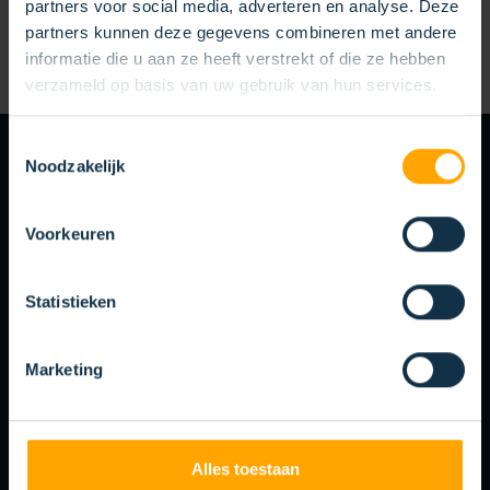
partners voor social media, adverteren en analyse. Deze
partners kunnen deze gegevens combineren met andere
informatie die u aan ze heeft verstrekt of die ze hebben
verzameld op basis van uw gebruik van hun services.
Toestemmingsselectie
Noodzakelijk
KLANTSPECIFIEKE BORSTELOPLOSSINGEN
MAATWERK PAST
HET BEST
Voorkeuren
Wij begrijpen dat ieder bedrijf, productieproces en
Statistieken
eindproduct uniek is. Aan de hand van uw gewenste resultaat
komen wij met een passend oplossing, volledig op maat
Marketing
gemaakt voor uw toepassing.
BEKIJK DE MOGELIJKHEDEN
Alles toestaan