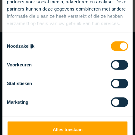
partners voor social media, adverteren en analyse. Deze
partners kunnen deze gegevens combineren met andere
informatie die u aan ze heeft verstrekt of die ze hebben
verzameld op basis van uw gebruik van hun services.
Toestemmingsselectie
Noodzakelijk
KLANTSPECIFIEKE BORSTELOPLOSSINGEN
MAATWERK PAST
HET BEST
Voorkeuren
Maatwerk is de drijvende kracht achter ons vermogen om
Statistieken
oplossingen te bedenken die volledig aansluiten bij de
toepassing binnen uw industrie. Benieuwd naar de
Marketing
mogelijkheden?
BEKIJK DE MOGELIJKHEDEN
Alles toestaan