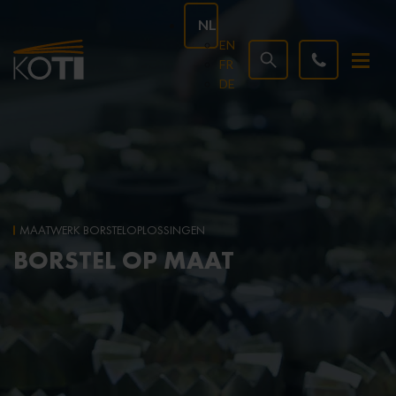
NL
EN
FR
DE
MAATWERK BORSTELOPLOSSINGEN
BORSTEL OP MAAT