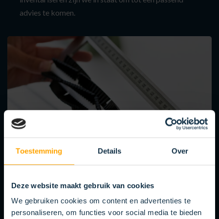
advies te komen.
02
Toestemming
Details
Over
ONTWIKKELFASE
Deze website maakt gebruik van cookies
Het advies wordt omgezet tot een passend oplossing.
We gebruiken cookies om content en advertenties te
Dankzij onze vakkundige medewerkers en ons
personaliseren, om functies voor social media te bieden