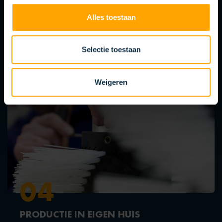
De borsteloplossing ondergaat uitvoerige testfases
Alles toestaan
en een strikte kwaliteitscontrole. Wij streven te alle
tijden naar de hoogst mogelijke kwaliteit van onze
borstels.
Selectie toestaan
Weigeren
04
PRODUCTIE IN EIGEN HUIS