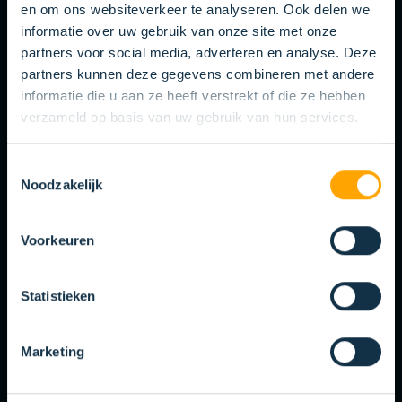
modern machinepark zijn we in staat om
en om ons websiteverkeer te analyseren. Ook delen we
informatie over uw gebruik van onze site met onze
borsteloplossingen te creëren die volledig voldoen
partners voor social media, adverteren en analyse. Deze
aan uw eisen.
partners kunnen deze gegevens combineren met andere
informatie die u aan ze heeft verstrekt of die ze hebben
verzameld op basis van uw gebruik van hun services.
Toestemmingsselectie
Noodzakelijk
Voorkeuren
Statistieken
03
Marketing
TESTFASE EN
KWALITEITSMANAGEMENT