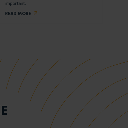
important.
READ MORE
E