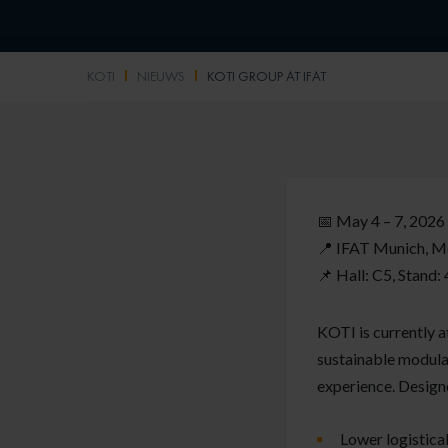
KOTI
NIEUWS
KOTI GROUP AT IFAT
📅 May 4 – 7, 2026
📍 IFAT Munich, 
📌 Hall: C5, Stand:
KOTI is currently a
sustainable modula
experience. Designe
Lower logistica