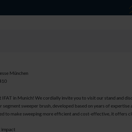
Messe München
 410
t IFAT in Munich! We cordially invite you to visit our stand and di
r segment sweeper brush, developed based on years of expertise a
d to make sweeping more efficient and cost-effective, it offers c
l impact