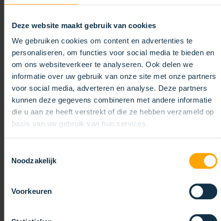
Deze website maakt gebruik van cookies
We gebruiken cookies om content en advertenties te
personaliseren, om functies voor social media te bieden en
om ons websiteverkeer te analyseren. Ook delen we
informatie over uw gebruik van onze site met onze partners
voor social media, adverteren en analyse. Deze partners
kunnen deze gegevens combineren met andere informatie
die u aan ze heeft verstrekt of die ze hebben verzameld op
TECHNISCHE BORSTELS:
basis van uw gebruik van hun services.
ONOPVALLEND, MAAR
ESSENTIEEL
Toestemmingsselectie
30/10/2024
Noodzakelijk
Ondanks dat de effectiviteit wordt onderschat,
Voorkeuren
spelen borstels in vele processen een onopvallende
maar essentiële rol.