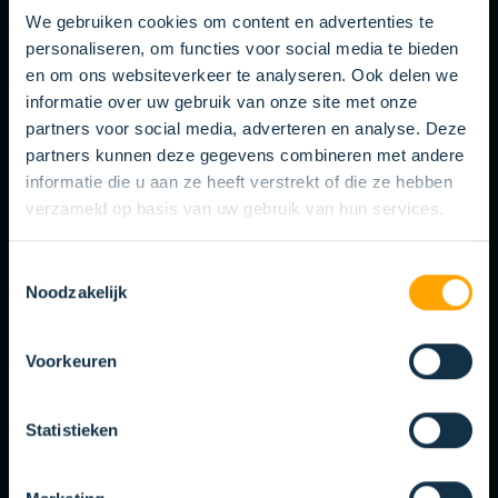
We gebruiken cookies om content en advertenties te
Dankzij onze testafdeling zoeken wij tijdens de
personaliseren, om functies voor social media te bieden
productie en ontwikkeling naar de meest
en om ons websiteverkeer te analyseren. Ook delen we
duurzame oplossing.
informatie over uw gebruik van onze site met onze
partners voor social media, adverteren en analyse. Deze
partners kunnen deze gegevens combineren met andere
informatie die u aan ze heeft verstrekt of die ze hebben
verzameld op basis van uw gebruik van hun services.
VOORRAADBEHEER
Toestemmingsselectie
Noodzakelijk
Wij houden de voorraad voor u bij. Hierdoor
heeft u altijd voldoende borstels op voorraad.
Voorkeuren
Statistieken
SCHAPKAARTEN