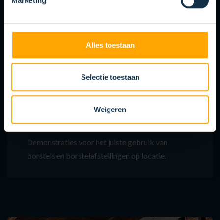
Marketing
Voor uw magazijnbeheer maakt KOTI op
aanvraag gepersonaliseerde schapkaarten per
Alles toestaan
type borstel.
Selectie toestaan
DEMONSTRATIE EN
Weigeren
TOOLBOXMEETING
Demonstraties voor het juiste gebruik van
borstels en borstelafstellingen op locatie.