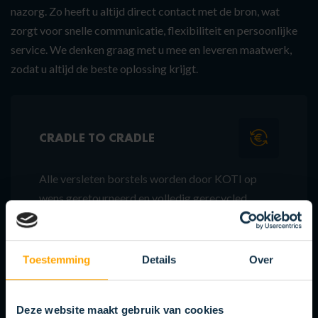
nazorg. Zo heeft u altijd direct contact met de bron, wat
zorgt voor snelle communicatie, flexibiliteit en persoonlijke
service. We denken graag met u mee en leveren maatwerk,
zodat u altijd de beste oplossing krijgt.
CRADLE TO CRADLE
Alle versleten borstels worden door KOTI op
wens geretourneerd en volledig gerecycled.
Toestemming
Details
Over
ONTWIKKEL- EN TESTAFDELING
Deze website maakt gebruik van cookies