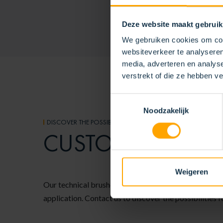
Deze website maakt gebruik
We gebruiken cookies om cont
websiteverkeer te analyseren
media, adverteren en analys
verstrekt of die ze hebben v
Toestemmingsselectie
Noodzakelijk
DISCOVER THE POSSIBILITIES
CUSTOMER-SPECI
Weigeren
Our technical brushes are fully configurable, allowing
application. Contact us to discover the possibilities f