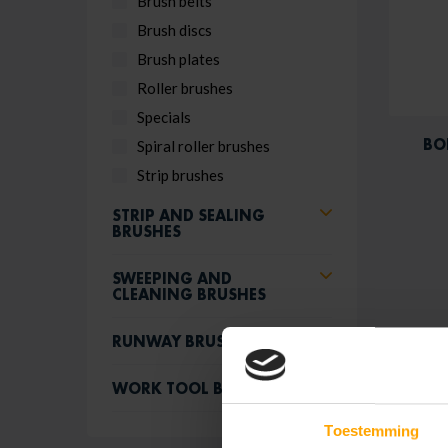
Brush belts
Brush discs
Brush plates
Roller brushes
Specials
BO
Spiral roller brushes
Strip brushes
STRIP AND SEALING
BRUSHES
SWEEPING AND
CLEANING BRUSHES
RUNWAY BRUSHES
WORK TOOL BRUSHES
Toestemming