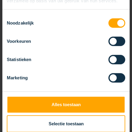
verzameld op basis van uw gebruik van hun services.
Toestemmingsselectie
Noodzakelijk
Voorkeuren
Statistieken
Marketing
Alles toestaan
STRIPBORSTELWALS
Selectie toestaan