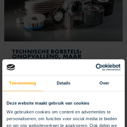
TECHNISCHE BORSTELS:
ONOPVALLEND, MAAR
ESSENTIEEL
30/10/2024
Toestemming
Details
Over
Ondanks dat de effectiviteit wordt onderschat,
spelen borstels in vele processen een onopvallende
maar essentiële rol.
Deze website maakt gebruik van cookies
LEES MEER
We gebruiken cookies om content en advertenties te
personaliseren, om functies voor social media te bieden
en om ons websiteverkeer te analyseren. Ook delen we