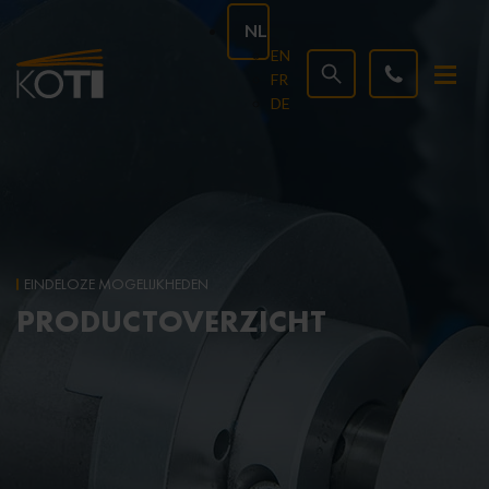
NL
EN
FR
DE
EINDELOZE MOGELIJKHEDEN
PRODUCTOVERZICHT